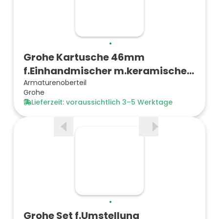
Grohe Kartusche 46mm
f.Einhandmischer m.keramischen
Dic…
Armaturenoberteil
Grohe
Lieferzeit: voraussichtlich 3–5 Werktage
Grohe Set f.Umstellung