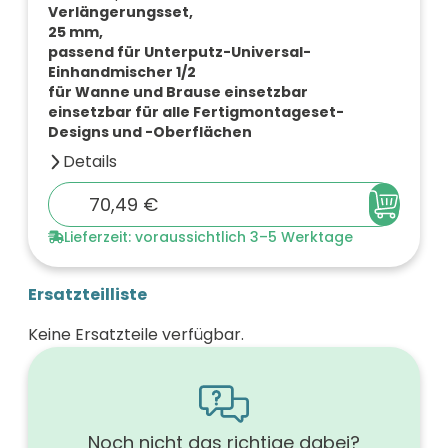
Verlängerungsset,
25 mm,
passend für Unterputz-Universal-
Einhandmischer 1/2
für Wanne und Brause einsetzbar
einsetzbar für alle Fertigmontageset-
Designs und -Oberflächen
Details
Gewicht (kg)
70,49 €
0,16
Farbe
Lieferzeit: voraussichtlich 3–5 Werktage
chrom
Werkstoff
Metall / Kunststoff
Ersatzteilliste
Oberfläche
verchromt
Keine Ersatzteile verfügbar.
Noch nicht das richtige dabei?