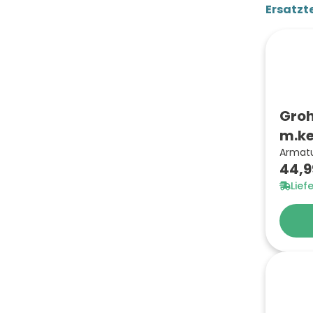
Ersatzte
Groh
m.ke
Armatu
44,9
Lief