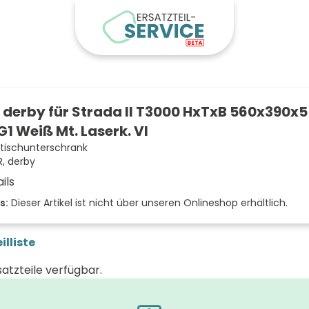
derby für Strada II T3000 HxTxB 560x390x5
PG1 Weiß Mt. Laserk. VI
ischunterschrank
, derby
ils
der Front
s:
Dieser Artikel ist nicht über unseren Onlineshop erhältlich.
 (mm)
illiste
(mm)
satzteile verfügbar.
 (mm)