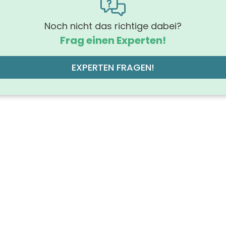
rung Griff
Griff derby
Noch nicht das richtige dabei?
Frag einen Experten!
hrung der Beleuchtung
off der Front
EXPERTEN FRAGEN!
M
des Korpus
geart
Wandmo
off des Korpus
M
 der Schubfächer (Stück)
chtung
der Platte
grad
andtuchhalter