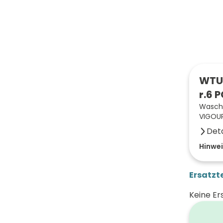
WTU 
r.6 
Wascht
VIGOUR
Deta
Farbe 
Hinwei
Breite
Ersatzte
Höhe 
Keine Er
Tiefe