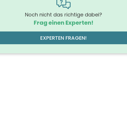
hrung der Beleuchtung
off der Front
Noch nicht das richtige dabei?
MDF-Träge
Frag einen Experten!
off des Korpus
M
 der Schubfächer (Stück)
EXPERTEN FRAGEN!
chtung
grad
ruppe (Hauptfarbe)