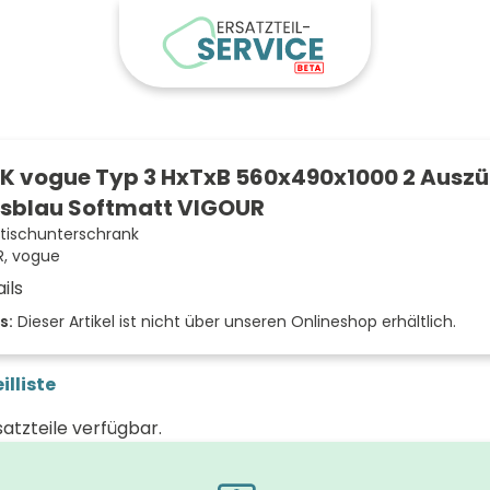
 vogue Typ 3 HxTxB 560x490x1000 2 Auszü
Eisblau Softmatt VIGOUR
ischunterschrank
, vogue
ils
 (mm)
s:
Dieser Artikel ist nicht über unseren Onlineshop erhältlich.
(mm)
illiste
 (mm)
satzteile verfügbar.
eisb