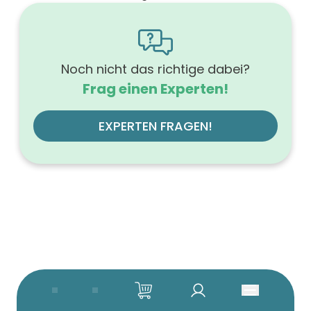
graphit soft
Ausführung der Beleuchtung
ohne
Werkstoff der Front
MDF-Trägerplatte
Noch nicht das richtige dabei?
Werkstoff des Korpus
Frag einen Experten!
Melamin
Anzahl der Schubfächer (Stück)
2
EXPERTEN FRAGEN!
Beleuchtung
ohne
Glanzgrad
matt
Farbgruppe (Hauptfarbe)
grau