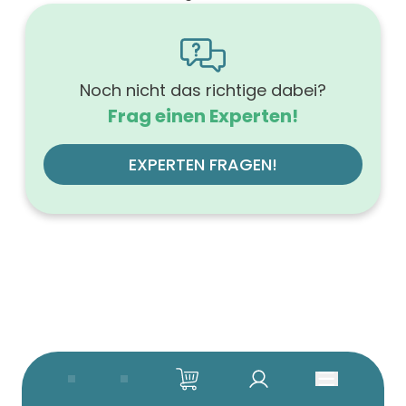
graphit soft
Ausführung der Beleuchtung
ohne
Werkstoff der Front
MDF-Trägerplatte
Noch nicht das richtige dabei?
Werkstoff des Korpus
Frag einen Experten!
Melamin
Anzahl der Schubfächer (Stück)
1
EXPERTEN FRAGEN!
Beleuchtung
ohne
Glanzgrad
matt
Farbgruppe (Hauptfarbe)
grau