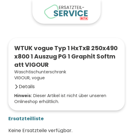
WTUK vogue Typ 1 HxTxB 250x490
x800 1 Auszug PG 1 Graphit Softm
att VIGOUR
Waschtischunterschrank
VIGOUR, vogue
Details
Breite (mm)
Hinweis:
Dieser Artikel ist nicht über unseren
Onlineshop erhältlich.
800
Höhe (mm)
250
Ersatzteilliste
Tiefe (mm)
490
Keine Ersatzteile verfügbar.
Farbe