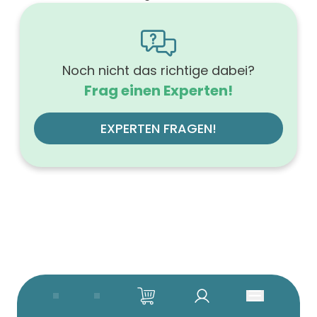
graphit soft
Ausführung der Beleuchtung
ohne
Werkstoff der Front
MDF-Trägerplatte
Noch nicht das richtige dabei?
Werkstoff des Korpus
Frag einen Experten!
Melamin
Anzahl der Schubfächer (Stück)
1
EXPERTEN FRAGEN!
Beleuchtung
ohne
Glanzgrad
matt
Farbgruppe (Hauptfarbe)
grau