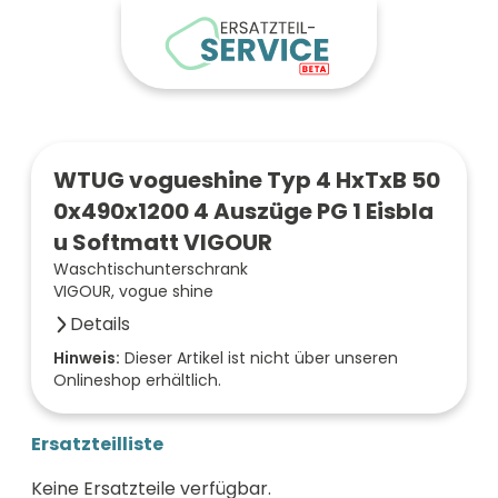
WTUG vogueshine Typ 4 HxTxB 50
0x490x1200 4 Auszüge PG 1 Eisbla
u Softmatt VIGOUR
Waschtischunterschrank
VIGOUR, vogue shine
Details
Farbe der Front
Hinweis:
Dieser Artikel ist nicht über unseren
Onlineshop erhältlich.
eisblau soft
Breite (mm)
1200
Ersatzteilliste
Höhe (mm)
500
Keine Ersatzteile verfügbar.
Tiefe (mm)