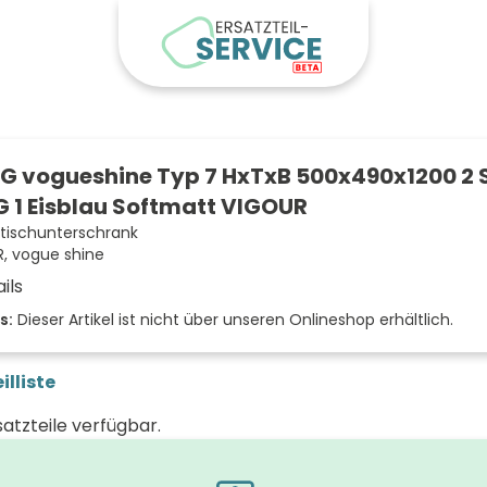
 vogueshine Typ 7 HxTxB 500x490x1200 2 
PG 1 Eisblau Softmatt VIGOUR
ischunterschrank
, vogue shine
ils
der Front
s:
Dieser Artikel ist nicht über unseren Onlineshop erhältlich.
eisb
 (mm)
illiste
(mm)
satzteile verfügbar.
 (mm)