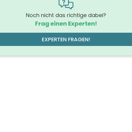
rung Griff
Tip-On-T
hrung der Beleuchtung
Noch nicht das richtige dabei?
LED-Beleu
Frag einen Experten!
off der Front
MDF-Trägerplatte mit Ther
des Korpus
EXPERTEN FRAGEN!
eisb
off des Korpus
M
 der Schubfächer (Stück)
chtung
mit Bele
grad
lose
ruppe des Korpus
uppe der Front