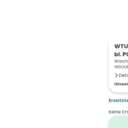
WTUG
bl. 
Wascht
VIGOUR
Deta
Farbe 
Hinwei
Breite
Ersatzte
Höhe 
Keine Er
Tiefe