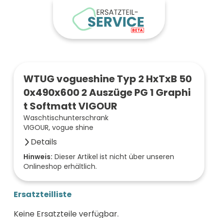
WTUG vogueshine Typ 2 HxTxB 50
0x490x600 2 Auszüge PG 1 Graphi
t Softmatt VIGOUR
Waschtischunterschrank
VIGOUR, vogue shine
Details
Farbe der Front
Hinweis:
Dieser Artikel ist nicht über unseren
Onlineshop erhältlich.
graphit soft
Breite (mm)
600
Ersatzteilliste
Höhe (mm)
500
Keine Ersatzteile verfügbar.
Tiefe (mm)