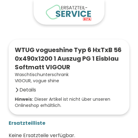
WTUG vogueshine Typ 6 HxTxB 56
0x490x1200 1 Auszug PG 1 Eisblau
Softmatt VIGOUR
Waschtischunterschrank
VIGOUR, vogue shine
Details
Farbe der Front
Hinweis:
Dieser Artikel ist nicht über unseren
Onlineshop erhältlich.
eisblau soft
Breite (mm)
1200
Ersatzteilliste
Höhe (mm)
560
Keine Ersatzteile verfügbar.
Tiefe (mm)