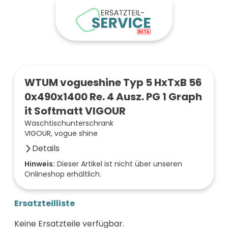
WTUM vogueshine Typ 5 HxTxB 56
0x490x1400 Re. 4 Ausz. PG 1 Graph
it Softmatt VIGOUR
Waschtischunterschrank
VIGOUR, vogue shine
Details
Farbe der Front
Hinweis:
Dieser Artikel ist nicht über unseren
Onlineshop erhältlich.
graphit soft
Breite (mm)
1400
Ersatzteilliste
Höhe (mm)
560
Keine Ersatzteile verfügbar.
Tiefe (mm)