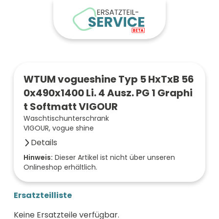
WTUM vogueshine Typ 5 HxTxB 56
0x490x1400 Li. 4 Ausz. PG 1 Graphi
t Softmatt VIGOUR
Waschtischunterschrank
VIGOUR, vogue shine
Details
Farbe der Front
Hinweis:
Dieser Artikel ist nicht über unseren
Onlineshop erhältlich.
graphit soft
Breite (mm)
1400
Ersatzteilliste
Höhe (mm)
560
Keine Ersatzteile verfügbar.
Tiefe (mm)