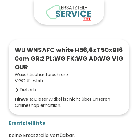
WU WNSAFC white H56,6xT50xB16
0cm GR:2 PL:WG FK:WG AD:WG VIG
OUR
Waschtischunterschrank
VIGOUR, white
Details
Anzahl der Fächer (Stück)
Hinweis:
Dieser Artikel ist nicht über unseren
Onlineshop erhältlich.
2
Farbe der Front
weiß
Ersatzteilliste
Oberfläche/Dekor
weiß glänzend
Keine Ersatzteile verfügbar.
Breite (mm)