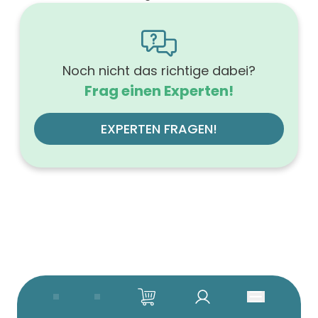
1600
Höhe (mm)
566
Tiefe (mm)
500
Noch nicht das richtige dabei?
Ausführung Griff
Frag einen Experten!
mit Griff
Ausführung der Beleuchtung
ohne
EXPERTEN FRAGEN!
Werkstoff der Front
MDF-Trägerplatte
Farbe des Korpus
weiß
Werkstoff des Korpus
hochverdichtete Dreischichtholzspanplatte
Anzahl der Schubfächer (Stück)
4
Beleuchtung
ohne
Farbe der Platte
weiß
Glanzgrad