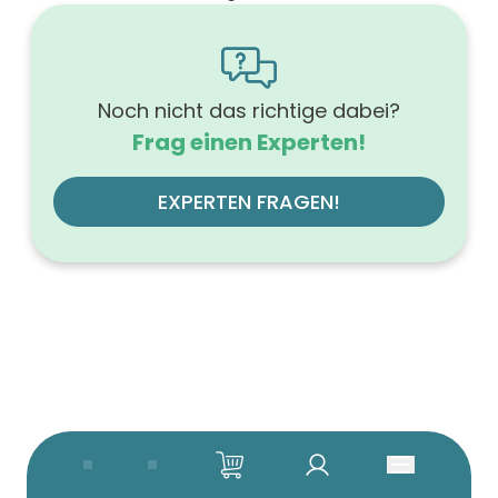
1600
Höhe (mm)
566
Tiefe (mm)
500
Noch nicht das richtige dabei?
Ausführung Griff
Frag einen Experten!
Griffleiste
Ausführung der Beleuchtung
ohne
EXPERTEN FRAGEN!
Werkstoff der Front
MDF-Trägerplatte
Farbe des Korpus
vulkaneiche
Werkstoff des Korpus
hochverdichtete Dreischichtholzspanplatte
Anzahl der Schubfächer (Stück)
4
Beleuchtung
ohne
Farbe der Platte
vulkaneiche
Farbgruppe des Korpus