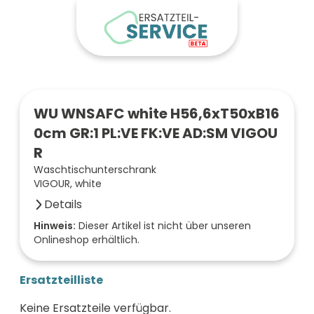
WU WNSAFC white H56,6xT50xB16
0cm GR:1 PL:VE FK:VE AD:SM VIGOU
R
Waschtischunterschrank
VIGOUR, white
Details
Anzahl der Fächer (Stück)
Hinweis:
Dieser Artikel ist nicht über unseren
Onlineshop erhältlich.
2
Farbe der Front
vulkaneiche
Ersatzteilliste
Oberfläche/Dekor
steingrau matt
Keine Ersatzteile verfügbar.
Breite (mm)