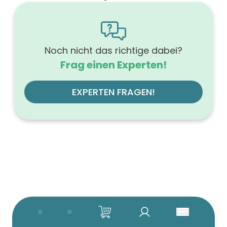
1600
Höhe (mm)
566
Tiefe (mm)
500
Noch nicht das richtige dabei?
Ausführung Griff
Frag einen Experten!
Griffleiste
Ausführung der Beleuchtung
ohne
EXPERTEN FRAGEN!
Werkstoff der Front
MDF-Trägerplatte
Farbe des Korpus
weiß
Werkstoff des Korpus
hochverdichtete Dreischichtholzspanplatte
Anzahl der Schubfächer (Stück)
4
Beleuchtung
ohne
Farbe der Platte
betongrau
Glanzgrad