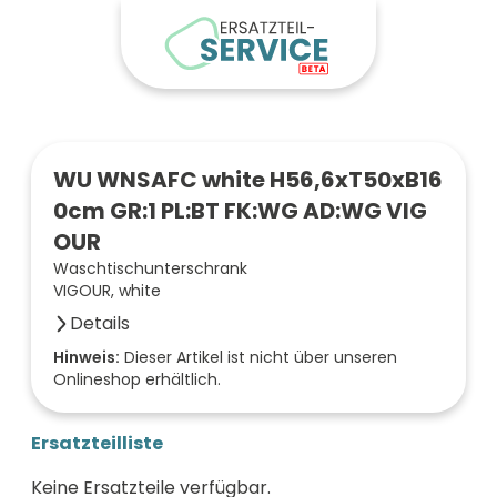
WU WNSAFC white H56,6xT50xB16
0cm GR:1 PL:BT FK:WG AD:WG VIG
OUR
Waschtischunterschrank
VIGOUR, white
Details
Anzahl der Fächer (Stück)
Hinweis:
Dieser Artikel ist nicht über unseren
Onlineshop erhältlich.
2
Farbe der Front
weiß
Ersatzteilliste
Oberfläche/Dekor
weiß glänzend
Keine Ersatzteile verfügbar.
Breite (mm)