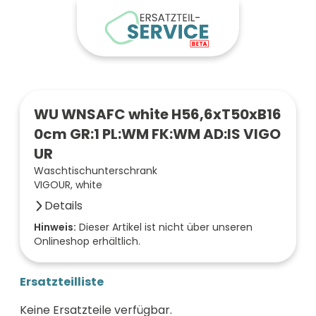
WU WNSAFC white H56,6xT50xB16
0cm GR:1 PL:WM FK:WM AD:IS VIGO
UR
Waschtischunterschrank
VIGOUR, white
Details
Anzahl der Fächer (Stück)
Hinweis:
Dieser Artikel ist nicht über unseren
Onlineshop erhältlich.
2
Farbe der Front
weiß
Ersatzteilliste
Oberfläche/Dekor
Iron Stone
Keine Ersatzteile verfügbar.
Breite (mm)