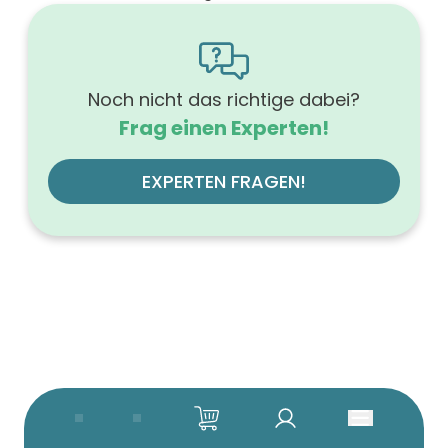
1600
Höhe (mm)
566
Tiefe (mm)
500
Noch nicht das richtige dabei?
Ausführung Griff
Frag einen Experten!
Griffleiste
Ausführung der Beleuchtung
ohne
EXPERTEN FRAGEN!
Werkstoff der Front
MDF-Trägerplatte
Farbe des Korpus
weiß
Werkstoff des Korpus
hochverdichtete Dreischichtholzspanplatte
Anzahl der Schubfächer (Stück)
4
Beleuchtung
ohne
Farbe der Platte
weiß
Glanzgrad