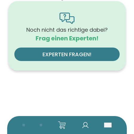
1600
Höhe (mm)
566
Tiefe (mm)
500
Noch nicht das richtige dabei?
Ausführung Griff
Frag einen Experten!
Griffleiste
Ausführung der Beleuchtung
ohne
EXPERTEN FRAGEN!
Werkstoff der Front
MDF-Trägerplatte
Farbe des Korpus
weiß
Werkstoff des Korpus
hochverdichtete Dreischichtholzspanplatte
Anzahl der Schubfächer (Stück)
4
Beleuchtung
ohne
Farbe der Platte
weiß
Glanzgrad