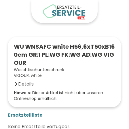
WU WNSAFC white H56,6xT50xB16
0cm GR:1 PL:WG FK:WG AD:WG VIG
OUR
Waschtischunterschrank
VIGOUR, white
Details
Anzahl der Fächer (Stück)
Hinweis:
Dieser Artikel ist nicht über unseren
Onlineshop erhältlich.
2
Farbe der Front
weiß
Ersatzteilliste
Oberfläche/Dekor
weiß glänzend
Keine Ersatzteile verfügbar.
Breite (mm)