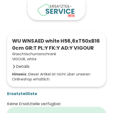
WU WNSAED white H56,6xT50xB16
0cm GR:T PL:Y FK:Y AD:Y VIGOUR
Waschtischunterschrank
VIGOUR, white
Details
Anzahl der Fächer (Stück)
Hinweis:
Dieser Artikel ist nicht über unseren
Onlineshop erhältlich.
2
Oberfläche/Dekor
frei wählbar
Ersatzteilliste
Breite (mm)
1600
Keine Ersatzteile verfügbar.
Höhe (mm)
566