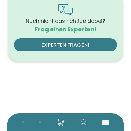
Tiefe (mm)
500
Ausführung Griff
Tip-On-Technik
Noch nicht das richtige dabei?
Ausführung der Beleuchtung
Frag einen Experten!
mit LED, dimmbar
Werkstoff der Front
MDF-Trägerplatte
EXPERTEN FRAGEN!
Werkstoff des Korpus
hochverdichtete Dreischichtholzspanplatte
Anzahl der Schubfächer (Stück)
4
Beleuchtung
mit Beleuchtung