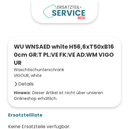
WU WNSAED white H56,6xT50xB16
0cm GR:T PL:VE FK:VE AD:WM VIGO
UR
Waschtischunterschrank
VIGOUR, white
Details
Anzahl der Fächer (Stück)
Hinweis:
Dieser Artikel ist nicht über unseren
Onlineshop erhältlich.
2
Farbe der Front
vulkaneiche
Ersatzteilliste
Oberfläche/Dekor
samtweiß matt
Keine Ersatzteile verfügbar.
Breite (mm)