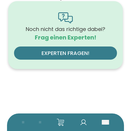
1600
Höhe (mm)
566
Tiefe (mm)
500
Noch nicht das richtige dabei?
Ausführung Griff
Frag einen Experten!
Tip-On-Technik
Ausführung der Beleuchtung
mit LED, dimmbar
EXPERTEN FRAGEN!
Werkstoff der Front
MDF-Trägerplatte
Farbe des Korpus
vulkaneiche
Werkstoff des Korpus
hochverdichtete Dreischichtholzspanplatte
Anzahl der Schubfächer (Stück)
4
Beleuchtung
mit Beleuchtung
Farbe der Platte
vulkaneiche
Farbgruppe des Korpus