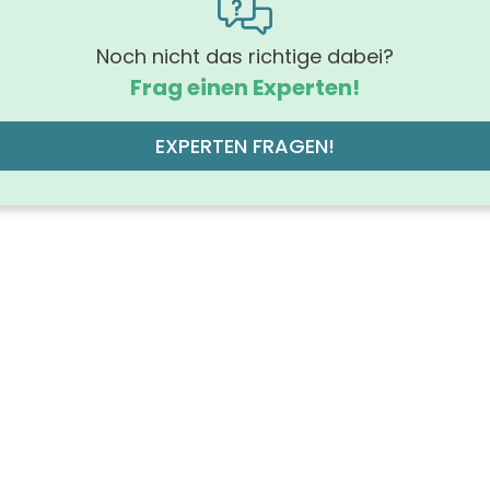
(mm)
 (mm)
Noch nicht das richtige dabei?
Frag einen Experten!
rung Griff
Tip-On-T
hrung der Beleuchtung
EXPERTEN FRAGEN!
mit LED, 
off der Front
MDF-Träge
des Korpus
off des Korpus
hochverdichtete Dreischichtholzspa
 der Schubfächer (Stück)
chtung
mit Bele
der Platte
bet
grad
samt 
ruppe des Korpus