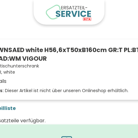
NSAED white H56,6xT50xB160cm GR:T PL:BT
AD:WM VIGOUR
ischunterschrank
, white
ils
 der Fächer (Stück)
s:
Dieser Artikel ist nicht über unseren Onlineshop erhältlich.
der Front
illiste
läche/Dekor
satzteile verfügbar.
samtwei
 (mm)