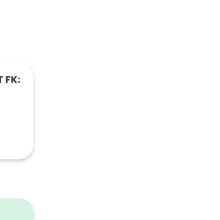
 FK:
2
weiß
ß matt
1600