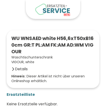
WU WNSAED white H56,6xT50xB16
0cm GR:T PL:AM FK:AM AD:WM VIG
OUR
Waschtischunterschrank
VIGOUR, white
Details
Anzahl der Fächer (Stück)
Hinweis:
Dieser Artikel ist nicht über unseren
Onlineshop erhältlich.
2
Farbe der Front
anthrazit
Ersatzteilliste
Oberfläche/Dekor
samtweiß matt
Keine Ersatzteile verfügbar.
Breite (mm)