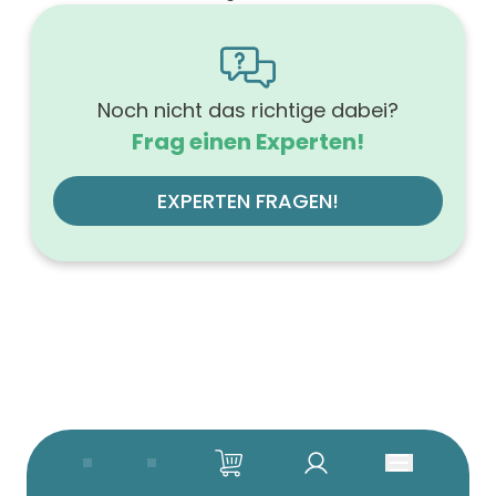
1600
Höhe (mm)
566
Tiefe (mm)
500
Noch nicht das richtige dabei?
Ausführung Griff
Frag einen Experten!
Tip-On-Technik
Ausführung der Beleuchtung
mit LED, dimmbar
EXPERTEN FRAGEN!
Werkstoff der Front
MDF-Trägerplatte
Farbe des Korpus
anthrazit
Werkstoff des Korpus
hochverdichtete Dreischichtholzspanplatte
Anzahl der Schubfächer (Stück)
4
Beleuchtung
mit Beleuchtung
Farbe der Platte
anthrazit
Glanzgrad