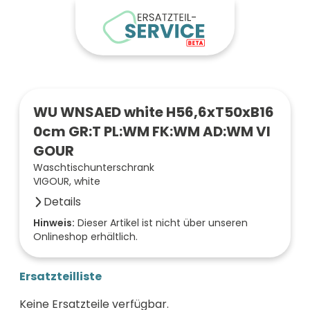
WU WNSAED white H56,6xT50xB16
0cm GR:T PL:WM FK:WM AD:WM VI
GOUR
Waschtischunterschrank
VIGOUR, white
Details
Anzahl der Fächer (Stück)
Hinweis:
Dieser Artikel ist nicht über unseren
Onlineshop erhältlich.
2
Farbe der Front
weiß
Ersatzteilliste
Oberfläche/Dekor
samtweiß matt
Keine Ersatzteile verfügbar.
Breite (mm)