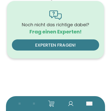
1600
Höhe (mm)
566
Tiefe (mm)
500
Noch nicht das richtige dabei?
Ausführung Griff
Frag einen Experten!
Tip-On-Technik
Ausführung der Beleuchtung
mit LED, dimmbar
EXPERTEN FRAGEN!
Werkstoff der Front
MDF-Trägerplatte
Farbe des Korpus
weiß
Werkstoff des Korpus
hochverdichtete Dreischichtholzspanplatte
Anzahl der Schubfächer (Stück)
4
Beleuchtung
mit Beleuchtung
Farbe der Platte
weiß
Glanzgrad