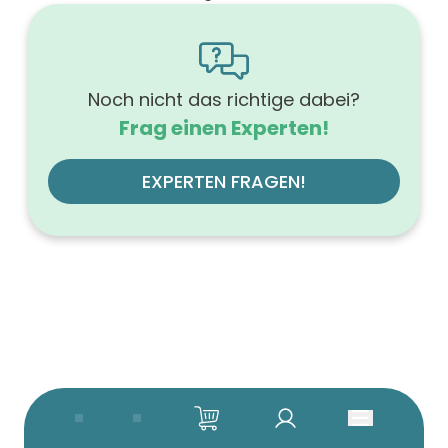
1600
Höhe (mm)
566
Tiefe (mm)
500
Noch nicht das richtige dabei?
Ausführung Griff
Frag einen Experten!
Griffleiste
Ausführung der Beleuchtung
mit LED, dimmbar
EXPERTEN FRAGEN!
Werkstoff der Front
MDF-Trägerplatte
Farbe des Korpus
anthrazit
Werkstoff des Korpus
hochverdichtete Dreischichtholzspanplatte
Anzahl der Schubfächer (Stück)
4
Beleuchtung
mit Beleuchtung
Farbe der Platte
anthrazit
Glanzgrad