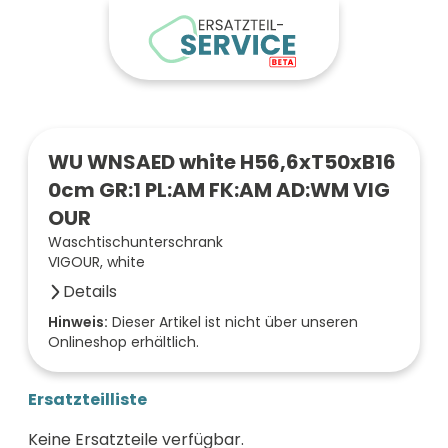
WU WNSAED white H56,6xT50xB16
0cm GR:1 PL:AM FK:AM AD:WM VIG
OUR
Waschtischunterschrank
VIGOUR, white
Details
Anzahl der Fächer (Stück)
Hinweis:
Dieser Artikel ist nicht über unseren
Onlineshop erhältlich.
2
Farbe der Front
anthrazit
Ersatzteilliste
Oberfläche/Dekor
samtweiß matt
Keine Ersatzteile verfügbar.
Breite (mm)