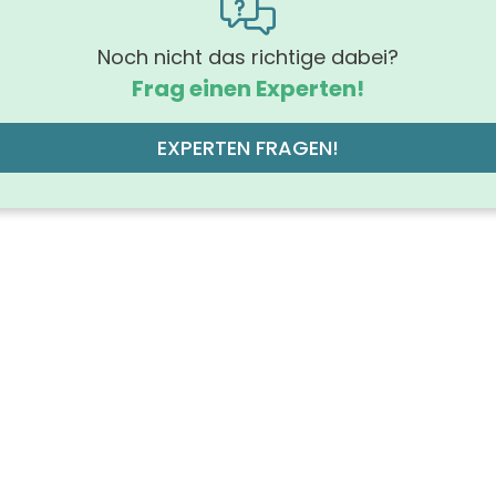
(mm)
 (mm)
Noch nicht das richtige dabei?
Frag einen Experten!
rung Griff
Gri
hrung der Beleuchtung
EXPERTEN FRAGEN!
mit LED, 
off der Front
MDF-Träge
des Korpus
off des Korpus
hochverdichtete Dreischichtholzspa
 der Schubfächer (Stück)
chtung
mit Bele
der Platte
bet
grad
gl
ruppe des Korpus