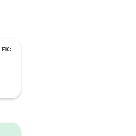
 FK:
2
weiß
länzend
1600