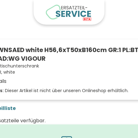
NSAED white H56,6xT50xB160cm GR:1 PL:BT
AD:WG VIGOUR
ischunterschrank
, white
ils
 der Fächer (Stück)
s:
Dieser Artikel ist nicht über unseren Onlineshop erhältlich.
der Front
illiste
läche/Dekor
satzteile verfügbar.
weiß g
 (mm)