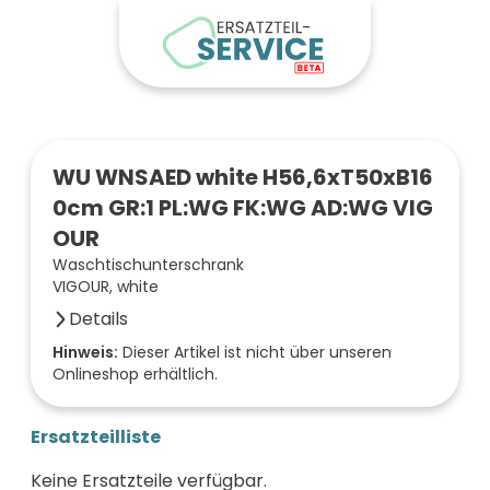
WU WNSAED white H56,6xT50xB16
0cm GR:1 PL:WG FK:WG AD:WG VIG
OUR
Waschtischunterschrank
VIGOUR, white
Details
Anzahl der Fächer (Stück)
Hinweis:
Dieser Artikel ist nicht über unseren
Onlineshop erhältlich.
2
Farbe der Front
weiß
Ersatzteilliste
Oberfläche/Dekor
weiß glänzend
Keine Ersatzteile verfügbar.
Breite (mm)