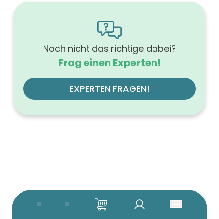
1600
Höhe (mm)
566
Tiefe (mm)
500
Noch nicht das richtige dabei?
Ausführung Griff
Frag einen Experten!
Griffleiste
Ausführung der Beleuchtung
mit LED, dimmbar
EXPERTEN FRAGEN!
Werkstoff der Front
MDF-Trägerplatte
Farbe des Korpus
weiß
Werkstoff des Korpus
hochverdichtete Dreischichtholzspanplatte
Anzahl der Schubfächer (Stück)
4
Beleuchtung
mit Beleuchtung
Farbe der Platte
weiß
Glanzgrad