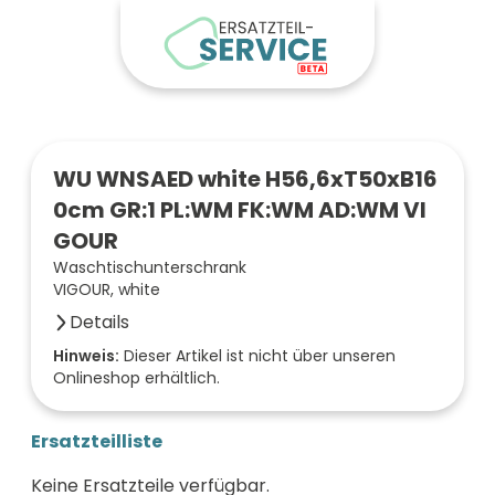
WU WNSAED white H56,6xT50xB16
0cm GR:1 PL:WM FK:WM AD:WM VI
GOUR
Waschtischunterschrank
VIGOUR, white
Details
Anzahl der Fächer (Stück)
Hinweis:
Dieser Artikel ist nicht über unseren
Onlineshop erhältlich.
2
Farbe der Front
weiß
Ersatzteilliste
Oberfläche/Dekor
samtweiß matt
Keine Ersatzteile verfügbar.
Breite (mm)