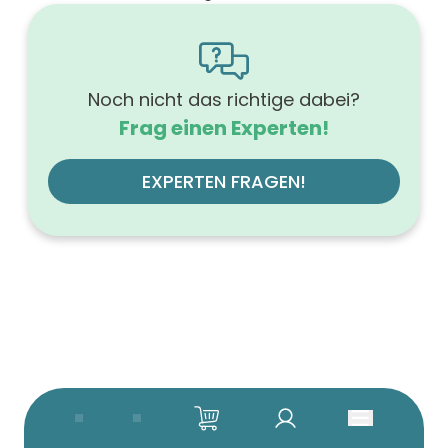
1600
Höhe (mm)
566
Tiefe (mm)
500
Noch nicht das richtige dabei?
Ausführung Griff
Frag einen Experten!
Griffleiste
Ausführung der Beleuchtung
mit LED, dimmbar
EXPERTEN FRAGEN!
Werkstoff der Front
MDF-Trägerplatte
Farbe des Korpus
weiß
Werkstoff des Korpus
hochverdichtete Dreischichtholzspanplatte
Anzahl der Schubfächer (Stück)
4
Beleuchtung
mit Beleuchtung
Farbe der Platte
weiß
Glanzgrad