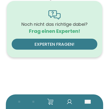
1600
Höhe (mm)
566
Tiefe (mm)
500
Noch nicht das richtige dabei?
Ausführung Griff
Frag einen Experten!
Tip-On-Technik
Ausführung der Beleuchtung
ohne
EXPERTEN FRAGEN!
Werkstoff der Front
MDF-Trägerplatte
Farbe des Korpus
weiß
Werkstoff des Korpus
hochverdichtete Dreischichtholzspanplatte
Anzahl der Schubfächer (Stück)
4
Beleuchtung
ohne
Farbe der Platte
eiche natur
Glanzgrad