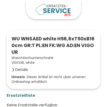
WU WNSAED white H56,6xT50xB16
0cm GR:T PL:EN FK:WG AD:EN VIGO
UR
Waschtischunterschrank
VIGOUR, white
Details
Anzahl der Fächer (Stück)
Hinweis:
Dieser Artikel ist nicht über unseren
Onlineshop erhältlich.
2
Farbe der Front
weiß
Ersatzteilliste
Oberfläche/Dekor
eiche natur
Keine Ersatzteile verfügbar.
Breite (mm)