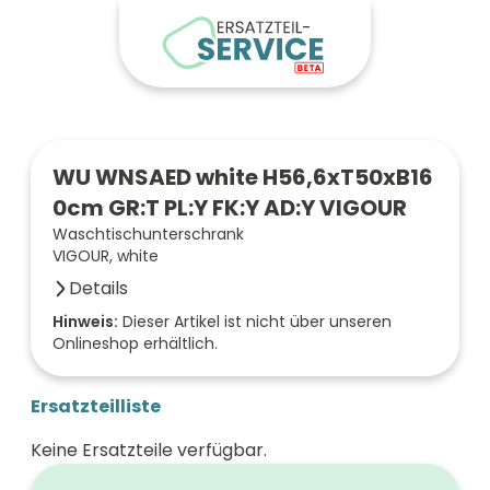
WU WNSAED white H56,6xT50xB16
0cm GR:T PL:Y FK:Y AD:Y VIGOUR
Waschtischunterschrank
VIGOUR, white
Details
Anzahl der Fächer (Stück)
Hinweis:
Dieser Artikel ist nicht über unseren
Onlineshop erhältlich.
2
Oberfläche/Dekor
frei wählbar
Ersatzteilliste
Breite (mm)
1600
Keine Ersatzteile verfügbar.
Höhe (mm)
566