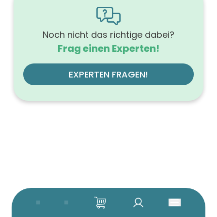
Tiefe (mm)
500
Ausführung Griff
Tip-On-Technik
Noch nicht das richtige dabei?
Ausführung der Beleuchtung
Frag einen Experten!
ohne
Werkstoff der Front
MDF-Trägerplatte
EXPERTEN FRAGEN!
Werkstoff des Korpus
hochverdichtete Dreischichtholzspanplatte
Anzahl der Schubfächer (Stück)
4
Beleuchtung
ohne