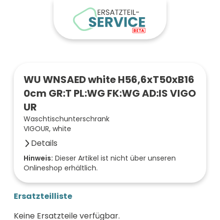
WU WNSAED white H56,6xT50xB16
0cm GR:T PL:WG FK:WG AD:IS VIGO
UR
Waschtischunterschrank
VIGOUR, white
Details
Anzahl der Fächer (Stück)
Hinweis:
Dieser Artikel ist nicht über unseren
Onlineshop erhältlich.
2
Farbe der Front
weiß
Ersatzteilliste
Oberfläche/Dekor
Iron Stone
Keine Ersatzteile verfügbar.
Breite (mm)