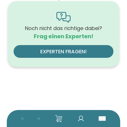
1600
Höhe (mm)
566
Tiefe (mm)
500
Noch nicht das richtige dabei?
Ausführung Griff
Frag einen Experten!
Tip-On-Technik
Ausführung der Beleuchtung
ohne
EXPERTEN FRAGEN!
Werkstoff der Front
MDF-Trägerplatte
Farbe des Korpus
weiß
Werkstoff des Korpus
hochverdichtete Dreischichtholzspanplatte
Anzahl der Schubfächer (Stück)
4
Beleuchtung
ohne
Farbe der Platte
weiß
Glanzgrad