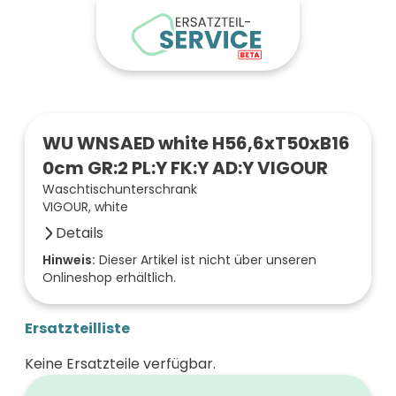
WU WNSAED white H56,6xT50xB16
0cm GR:2 PL:Y FK:Y AD:Y VIGOUR
Waschtischunterschrank
VIGOUR, white
Details
Anzahl der Fächer (Stück)
Hinweis:
Dieser Artikel ist nicht über unseren
Onlineshop erhältlich.
2
Oberfläche/Dekor
frei wählbar
Ersatzteilliste
Breite (mm)
1600
Keine Ersatzteile verfügbar.
Höhe (mm)
566