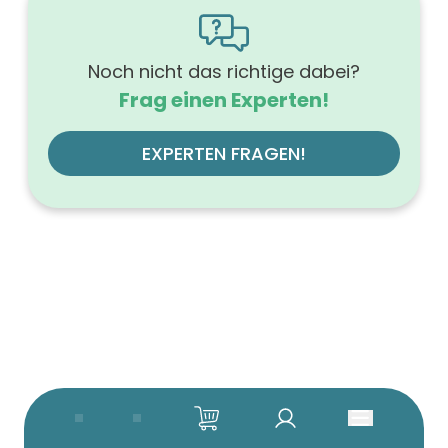
Tiefe (mm)
500
Ausführung Griff
mit Griff
Noch nicht das richtige dabei?
Ausführung der Beleuchtung
Frag einen Experten!
ohne
Werkstoff der Front
MDF-Trägerplatte
EXPERTEN FRAGEN!
Werkstoff des Korpus
hochverdichtete Dreischichtholzspanplatte
Anzahl der Schubfächer (Stück)
4
Beleuchtung
ohne