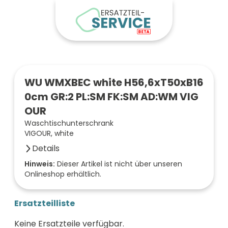
WU WMXBEC white H56,6xT50xB16
0cm GR:2 PL:SM FK:SM AD:WM VIG
OUR
Waschtischunterschrank
VIGOUR, white
Details
Anzahl der Fächer (Stück)
Hinweis:
Dieser Artikel ist nicht über unseren
Onlineshop erhältlich.
1
Farbe der Front
steingrau
Ersatzteilliste
Oberfläche/Dekor
samtweiß matt
Keine Ersatzteile verfügbar.
Breite (mm)