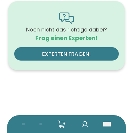
1600
Höhe (mm)
566
Tiefe (mm)
500
Noch nicht das richtige dabei?
Ausführung Griff
Frag einen Experten!
mit Griff
Ausführung der Beleuchtung
mit LED, dimmbar
EXPERTEN FRAGEN!
Werkstoff der Front
MDF-Trägerplatte
Farbe des Korpus
steingrau
Werkstoff des Korpus
hochverdichtete Dreischichtholzspanplatte
Anzahl der Schubfächer (Stück)
5
Beleuchtung
mit Beleuchtung
Farbe der Platte
steingrau
Glanzgrad