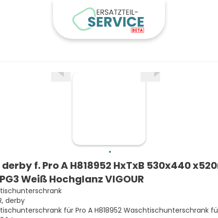
derby f. Pro A H818952 HxTxB 530x440 x5
 PG3 Weiß Hochglanz VIGOUR
ischunterschrank
, derby
ischunterschrank für Pro A H818952 Waschtischunterschrank für