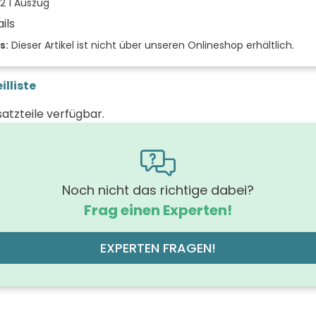
2 1 Auszug
ils
der Front
s:
Dieser Artikel ist nicht über unseren Onlineshop erhältlich.
 (mm)
illiste
(mm)
satzteile verfügbar.
 (mm)
rung Griff
m
hrung der Beleuchtung
Noch nicht das richtige dabei?
Frag einen Experten!
off der Front
MDF-Trägerplatte, Acrylbesch
des Korpus
EXPERTEN FRAGEN!
off des Korpus
 der Schubfächer (Stück)