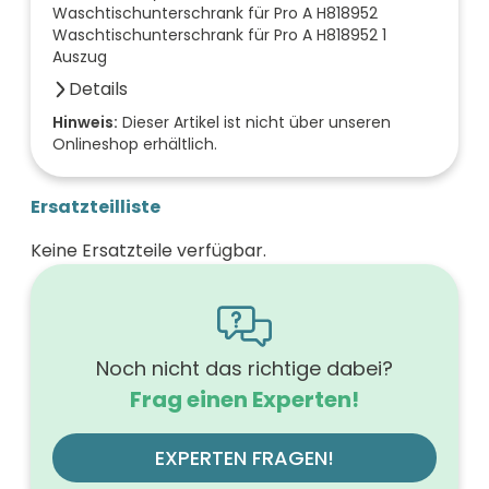
Waschtischunterschrank für Pro A H818952
Waschtischunterschrank für Pro A H818952 1
Auszug
Details
Farbe der Front
Hinweis:
Dieser Artikel ist nicht über unseren
Onlineshop erhältlich.
marone trüffel
Breite (mm)
520
Ersatzteilliste
Höhe (mm)
530
Keine Ersatzteile verfügbar.
Tiefe (mm)
440
Ausführung Griff
mit Griff
Ausführung der Beleuchtung
ohne
Noch nicht das richtige dabei?
Werkstoff der Front
Frag einen Experten!
MDF-Trägerplatte mit Thermofolie
Farbe des Korpus
marone trüffel
EXPERTEN FRAGEN!
Oberfläche