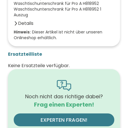
Waschtischunterschrank für Pro A H818952
Waschtischunterschrank für Pro A H818952 1
Auszug
Details
Farbe der Front
Hinweis:
Dieser Artikel ist nicht über unseren
Onlineshop erhältlich.
taupe
Breite (mm)
520
Ersatzteilliste
Höhe (mm)
530
Keine Ersatzteile verfügbar.
Tiefe (mm)
440
Ausführung Griff
mit Griff
Ausführung der Beleuchtung
ohne
Noch nicht das richtige dabei?
Werkstoff der Front
Frag einen Experten!
E1-Spanplatte, Melaminbeschichtung
Farbe des Korpus
taupe
EXPERTEN FRAGEN!
Werkstoff des Korpus