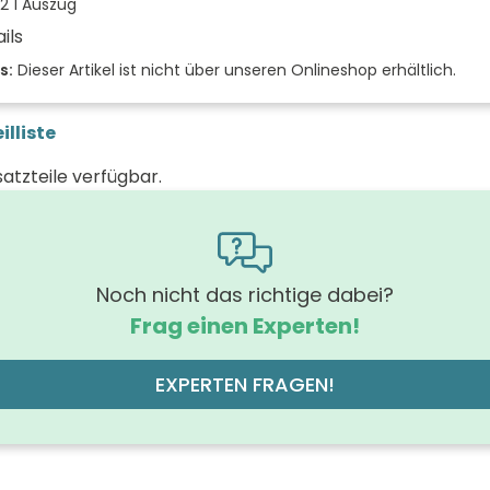
2 1 Auszug
ils
der Front
s:
Dieser Artikel ist nicht über unseren Onlineshop erhältlich.
 (mm)
illiste
(mm)
satzteile verfügbar.
 (mm)
rung Griff
m
hrung der Beleuchtung
Noch nicht das richtige dabei?
Frag einen Experten!
off der Front
MDF-Trägerplatte, Acrylbesch
des Korpus
EXPERTEN FRAGEN!
off des Korpus
 der Schubfächer (Stück)