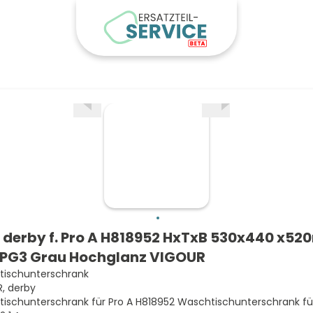
derby f. Pro A H818952 HxTxB 530x440 x5
 PG3 Grau Hochglanz VIGOUR
ischunterschrank
, derby
ischunterschrank für Pro A H818952 Waschtischunterschrank für