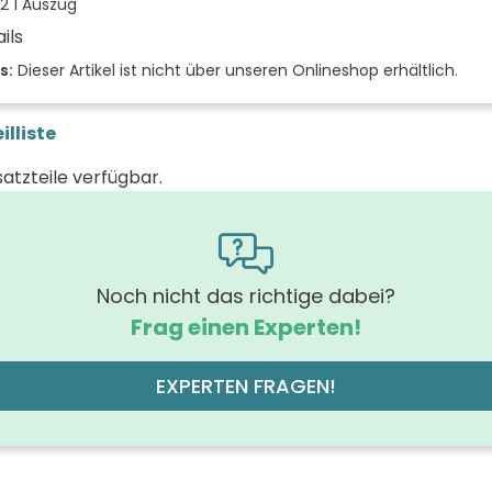
2 1 Auszug
ils
der Front
s:
Dieser Artikel ist nicht über unseren Onlineshop erhältlich.
 (mm)
illiste
(mm)
satzteile verfügbar.
 (mm)
rung Griff
m
hrung der Beleuchtung
Noch nicht das richtige dabei?
Frag einen Experten!
off der Front
MDF-Trägerplatte mit Ther
des Korpus
EXPERTEN FRAGEN!
off des Korpus
M
 der Schubfächer (Stück)