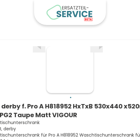
derby f. Pro A H818952 HxTxB 530x440 x5
 PG2 Taupe Matt VIGOUR
ischunterschrank
, derby
ischunterschrank für Pro A H818952 Waschtischunterschrank für