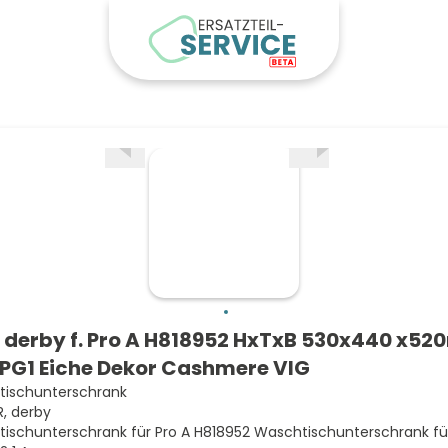
derby f. Pro A H818952 HxTxB 530x440 x5
 PG1 Eiche Dekor Cashmere VIG
ischunterschrank
, derby
ischunterschrank für Pro A H818952 Waschtischunterschrank für