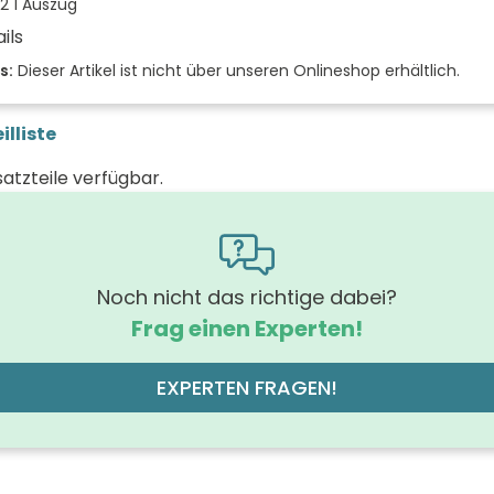
2 1 Auszug
ils
der Front
s:
Dieser Artikel ist nicht über unseren Onlineshop erhältlich.
eiche ca
 (mm)
illiste
(mm)
satzteile verfügbar.
 (mm)
rung Griff
m
hrung der Beleuchtung
Noch nicht das richtige dabei?
Frag einen Experten!
off der Front
E1-Spanplatte, Melaminbesch
des Korpus
EXPERTEN FRAGEN!
eiche ca
läche
off des Korpus
M