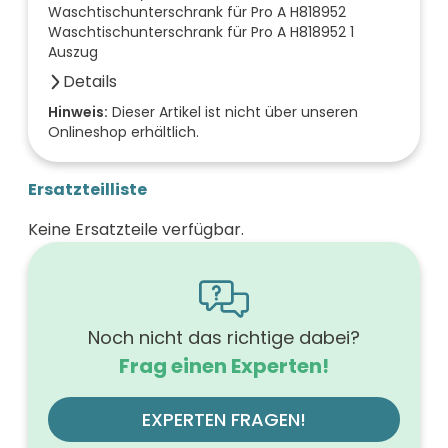
Waschtischunterschrank für Pro A H818952
Waschtischunterschrank für Pro A H818952 1
Auszug
Details
Farbe der Front
Hinweis:
Dieser Artikel ist nicht über unseren
Onlineshop erhältlich.
anthrazit
Breite (mm)
520
Ersatzteilliste
Höhe (mm)
530
Keine Ersatzteile verfügbar.
Tiefe (mm)
440
Ausführung Griff
Griffleiste
Ausführung der Beleuchtung
ohne
Noch nicht das richtige dabei?
Werkstoff der Front
Frag einen Experten!
MDF-Trägerplatte mit Thermofolie
Farbe des Korpus
anthrazit
EXPERTEN FRAGEN!
Werkstoff des Korpus