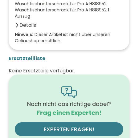
Waschtischunterschrank für Pro A H818952
Waschtischunterschrank für Pro A H818952 1
Auszug
Details
Farbe der Front
Hinweis:
Dieser Artikel ist nicht über unseren
Onlineshop erhältlich.
taupe
Breite (mm)
520
Ersatzteilliste
Höhe (mm)
530
Keine Ersatzteile verfügbar.
Tiefe (mm)
440
Ausführung Griff
Griffleiste
Ausführung der Beleuchtung
ohne
Noch nicht das richtige dabei?
Werkstoff der Front
Frag einen Experten!
MDF-Trägerplatte mit Thermofolie
Farbe des Korpus
taupe
EXPERTEN FRAGEN!
Werkstoff des Korpus