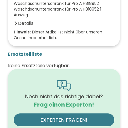
Waschtischunterschrank für Pro A H818952
Waschtischunterschrank für Pro A H818952 1
Auszug
Details
Farbe der Front
Hinweis:
Dieser Artikel ist nicht über unseren
Onlineshop erhältlich.
eiche flanelle
Breite (mm)
520
Ersatzteilliste
Höhe (mm)
530
Keine Ersatzteile verfügbar.
Tiefe (mm)
440
Ausführung Griff
Griffleiste
Ausführung der Beleuchtung
ohne
Noch nicht das richtige dabei?
Werkstoff der Front
Frag einen Experten!
E1-Spanplatte, Melaminbeschichtung
Farbe des Korpus
eiche flanelle
EXPERTEN FRAGEN!
Oberfläche