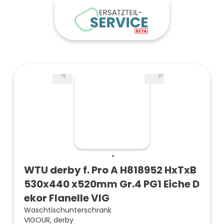
WTU derby f. Pro A H818952 HxTxB
530x440 x520mm Gr.4 PG1 Eiche D
ekor Flanelle VIG
Waschtischunterschrank
VIGOUR, derby