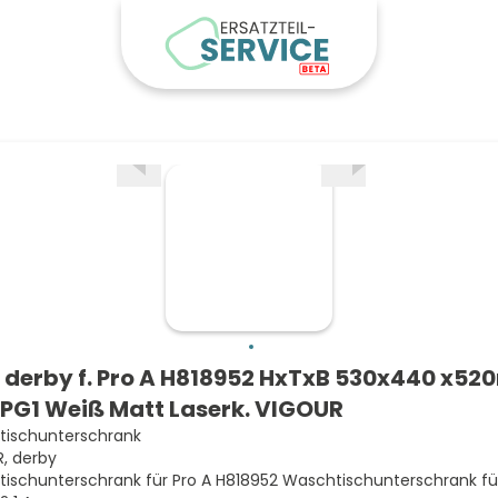
derby f. Pro A H818952 HxTxB 530x440 x5
 PG1 Weiß Matt Laserk. VIGOUR
ischunterschrank
, derby
ischunterschrank für Pro A H818952 Waschtischunterschrank für