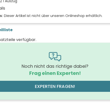
2 1 Auszug
ils
der Front
s:
Dieser Artikel ist nicht über unseren Onlineshop erhältlich.
 (mm)
illiste
(mm)
satzteile verfügbar.
 (mm)
rung Griff
Gri
hrung der Beleuchtung
Noch nicht das richtige dabei?
Frag einen Experten!
off der Front
E1-Spanplatte, Melaminbesch
des Korpus
EXPERTEN FRAGEN!
off des Korpus
M
 der Schubfächer (Stück)