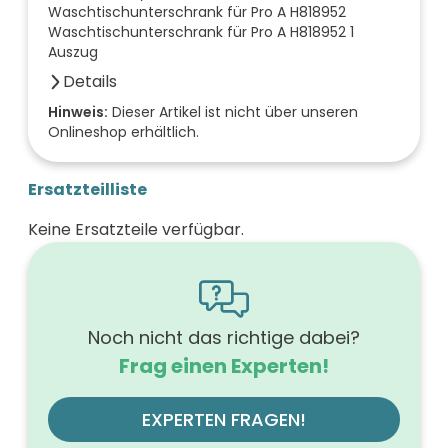
Waschtischunterschrank für Pro A H818952
Waschtischunterschrank für Pro A H818952 1
Auszug
Details
Farbe der Front
Hinweis:
Dieser Artikel ist nicht über unseren
Onlineshop erhältlich.
marone trüffel
Breite (mm)
520
Ersatzteilliste
Höhe (mm)
530
Keine Ersatzteile verfügbar.
Tiefe (mm)
440
Ausführung Griff
Griffleiste
Ausführung der Beleuchtung
ohne
Noch nicht das richtige dabei?
Werkstoff der Front
Frag einen Experten!
MDF-Trägerplatte mit Thermofolie
Farbe des Korpus
marone trüffel
EXPERTEN FRAGEN!
Oberfläche