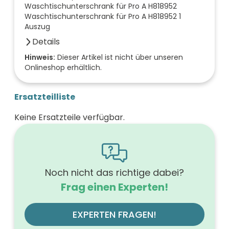
Waschtischunterschrank für Pro A H818952
Waschtischunterschrank für Pro A H818952 1
Auszug
Details
Farbe der Front
Hinweis:
Dieser Artikel ist nicht über unseren
Onlineshop erhältlich.
frassino cappuccino
Breite (mm)
520
Ersatzteilliste
Höhe (mm)
530
Keine Ersatzteile verfügbar.
Tiefe (mm)
440
Ausführung Griff
Griffleiste
Ausführung der Beleuchtung
ohne
Noch nicht das richtige dabei?
Werkstoff der Front
Frag einen Experten!
MDF-Trägerplatte mit Thermofolie
Farbe des Korpus
frassino cappuccino
EXPERTEN FRAGEN!
Oberfläche