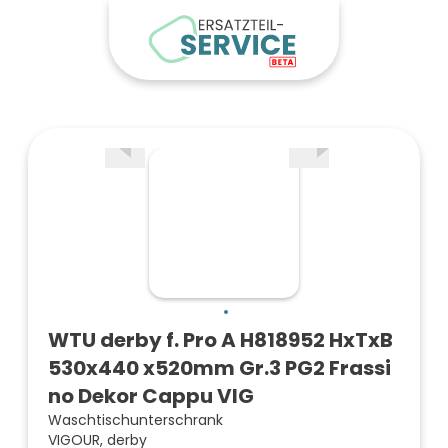
WTU derby f. Pro A H818952 HxTxB
530x440 x520mm Gr.3 PG2 Frassi
no Dekor Cappu VIG
Waschtischunterschrank
VIGOUR, derby