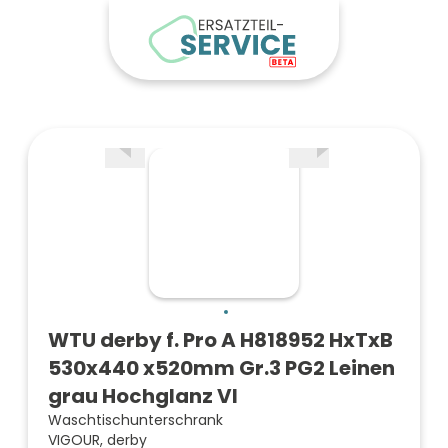
WTU derby f. Pro A H818952 HxTxB
530x440 x520mm Gr.3 PG2 Leinen
grau Hochglanz VI
Waschtischunterschrank
VIGOUR, derby