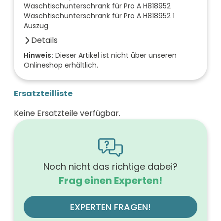
Waschtischunterschrank für Pro A H818952
Waschtischunterschrank für Pro A H818952 1
Auszug
Details
Farbe der Front
Hinweis:
Dieser Artikel ist nicht über unseren
Onlineshop erhältlich.
leinengrau
Breite (mm)
520
Ersatzteilliste
Höhe (mm)
530
Keine Ersatzteile verfügbar.
Tiefe (mm)
440
Ausführung Griff
Griffleiste
Ausführung der Beleuchtung
ohne
Noch nicht das richtige dabei?
Werkstoff der Front
Frag einen Experten!
MDF-Trägerplatte mit Thermofolie
Farbe des Korpus
leinengrau
EXPERTEN FRAGEN!
Werkstoff des Korpus