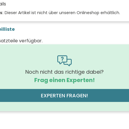
ils
 der Fächer (Stück)
s:
Dieser Artikel ist nicht über unseren Onlineshop erhältlich.
der Front
illiste
marone 
 (mm)
satzteile verfügbar.
(mm)
 (mm)
rung Griff
Noch nicht das richtige dabei?
Gri
Frag einen Experten!
hrung der Beleuchtung
off der Front
EXPERTEN FRAGEN!
MDF-Trägerplatte mit Ther
des Korpus
marone 
läche
off des Korpus