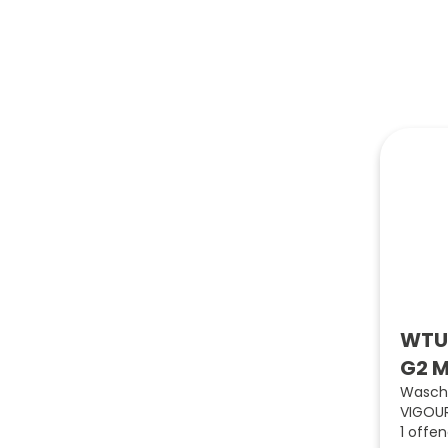
WTU 
G2 M
Wascht
VIGOUR
1 offe