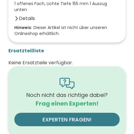
1 offenes Fach, Lichte Tiefe 155 mm 1 Auszug
unten
Details
Anzahl der Fächer (Stück)
Hinweis:
Dieser Artikel ist nicht über unseren
Onlineshop erhältlich.
1
Farbe der Front
hacienda schwarz
Ersatzteilliste
Breite (mm)
700
Keine Ersatzteile verfügbar.
Höhe (mm)
560
Tiefe (mm)
540
Ausführung Griff
Griffleiste
Noch nicht das richtige dabei?
Ausführung der Beleuchtung
Frag einen Experten!
ohne
Werkstoff der Front
MDF-Trägerplatte mit Thermofolie
EXPERTEN FRAGEN!
Farbe des Korpus
hacienda schwarz