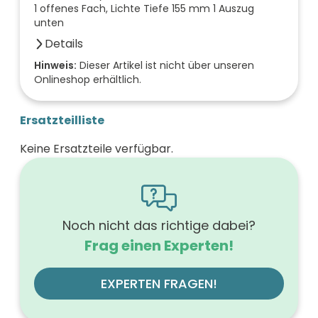
1 offenes Fach, Lichte Tiefe 155 mm 1 Auszug
unten
Details
Anzahl der Fächer (Stück)
Hinweis:
Dieser Artikel ist nicht über unseren
Onlineshop erhältlich.
1
Farbe der Front
leinengrau
Ersatzteilliste
Breite (mm)
700
Keine Ersatzteile verfügbar.
Höhe (mm)
560
Tiefe (mm)
540
Ausführung Griff
Griffleiste
Noch nicht das richtige dabei?
Ausführung der Beleuchtung
Frag einen Experten!
ohne
Werkstoff der Front
MDF-Trägerplatte mit Thermofolie
EXPERTEN FRAGEN!
Farbe des Korpus
leinengrau