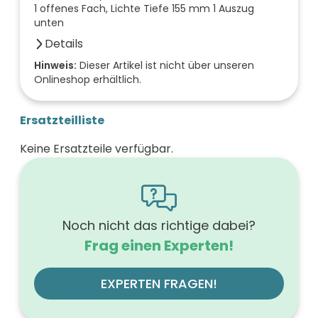
1 offenes Fach, Lichte Tiefe 155 mm 1 Auszug
unten
Details
Anzahl der Fächer (Stück)
Hinweis:
Dieser Artikel ist nicht über unseren
Onlineshop erhältlich.
1
Farbe der Front
anthrazit
Ersatzteilliste
Breite (mm)
700
Keine Ersatzteile verfügbar.
Höhe (mm)
560
Tiefe (mm)
540
Ausführung Griff
Griffleiste
Noch nicht das richtige dabei?
Ausführung der Beleuchtung
Frag einen Experten!
ohne
Werkstoff der Front
MDF-Trägerplatte mit Thermofolie
EXPERTEN FRAGEN!
Farbe des Korpus
anthrazit