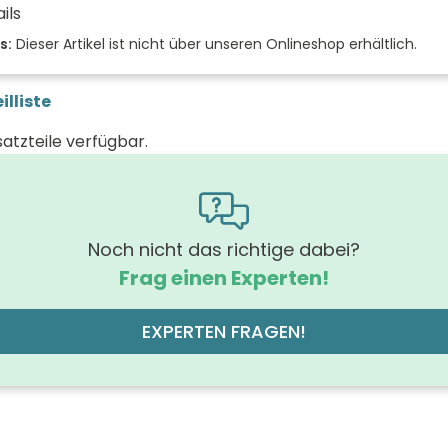
ils
 der Fächer (Stück)
s:
Dieser Artikel ist nicht über unseren Onlineshop erhältlich.
der Front
illiste
eiche 
 (mm)
satzteile verfügbar.
(mm)
 (mm)
rung Griff
Noch nicht das richtige dabei?
Gri
Frag einen Experten!
hrung der Beleuchtung
off der Front
EXPERTEN FRAGEN!
E1-Spanplatte, Melaminbesch
des Korpus
eiche 
läche
off des Korpus