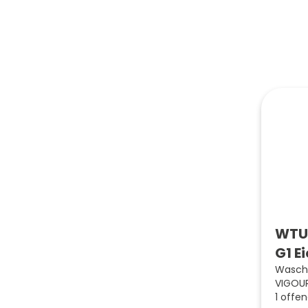
WTU 
G1 E
Wascht
VIGOUR
1 offe